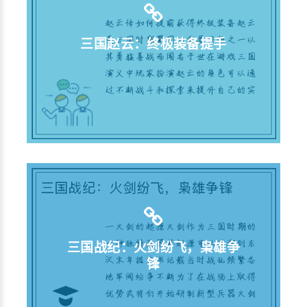
三国赵云：终极装备提手
三国战纪：火剑纷飞，枭雄争
锋