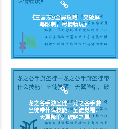
《三国志9全屏攻略：突破屏
幕限制，尽情畅玩》
龙之谷手游圣徒—龙之谷手游
圣徒带什么技能：圣徒觉醒：
天翼降临，破晓之翼